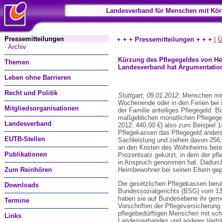
Landesverband für Menschen mit Kör
Pressemitteilungen
+ + + Pressemitteilungen + + +
[
Ü
· Archiv
Kürzung des Pflegegeldes von Hei
Themen
Landesverband hat Argumentations
Leben ohne Barrieren
Recht und Politik
Stuttgart, 09.01.2012
. Menschen mi
Wochenende oder in den Ferien bei i
Mitgliedsorganisationen
der Familie anteiliges Pflegegeld. B
maßgeblichen monatlichen Pflegegeld
Landesverband
2012: 440,00 €) also zum Beispiel 1
Pflegekassen das Pflegegeld anders.
EUTB-Stellen
Sachleistung und ziehen davon 256,
an den Kosten des Wohnheims betei
Publikationen
Prozentsatz gekürzt, in dem der pf
in Anspruch genommen hat. Dadurch ve
Zum Reinhören
Heimbewohner bei seinen Eltern gepfl
Die gesetzlichen Pflegekassen beruf
Downloads
Bundessozialgerichts (BSG) vom 13.
haben sie auf Bundesebene ihr gem
Termine
Vorschriften der Pflegeversicherung
pflegebedürftigen Menschen mit sc
Links
Landesverbandes und anderer Verbä