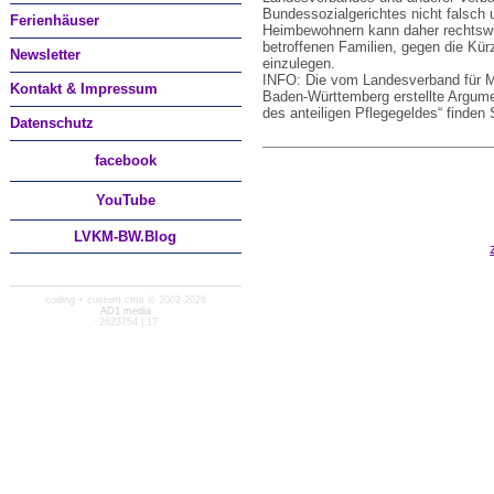
Bundessozialgerichtes nicht falsch
Ferienhäuser
Heimbewohnern kann daher rechtswi
betroffenen Familien, gegen die Kür
Newsletter
einzulegen.
INFO: Die vom Landesverband für M
Kontakt & Impressum
Baden-Württemberg erstellte Argumen
des anteiligen Pflegegeldes“ finden
Datenschutz
facebook
You
Tube
LVKM-BW.Blog
coding + custom cms © 2002-2026
AD1 media
· 2623754 | 17