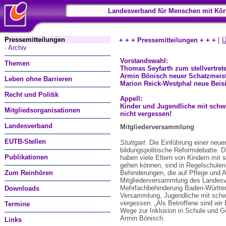
Landesverband für Menschen mit Kör
Pressemitteilungen
+ + + Pressemitteilungen + + +
[
Ü
· Archiv
Vorstandswahl:
Themen
Thomas Seyfarth zum stellvertre
Armin Bönisch neuer Schatzmeis
Leben ohne Barrieren
Marion Reick-Westphal neue Beisi
Recht und Politik
Appell:
Kinder und Jugendliche mit schw
Mitgliedsorganisationen
nicht vergessen!
Landesverband
Mitgliederversammlung
EUTB-Stellen
Stuttgart
. Die Einführung einer neu
bildungspolitische Reformdebatte. D
Publikationen
haben viele Eltern von Kindern mit 
gehen können, sind in Regelschulen
Zum Reinhören
Behinderungen, die auf Pflege und 
Mitgliederversammlung des Landesv
Mehrfachbehinderung Baden-Württem
Downloads
Versammlung, Jugendliche mit schwe
vergessen. „Als Betroffene sind wir 
Termine
Wege zur Inklusion in Schule und Ge
Armin Bönisch.
Links