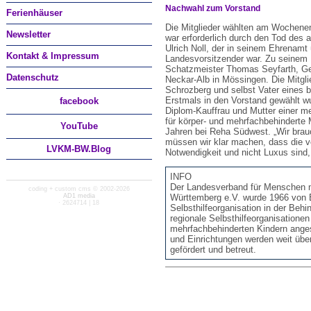
Nachwahl zum Vorstand
Ferienhäuser
Die Mitglieder wählten am Wochene
Newsletter
war erforderlich durch den Tod des a
Ulrich Noll, der in seinem Ehrenamt 
Kontakt & Impressum
Landesvorsitzender war. Zu seinem 
Schatzmeister Thomas Seyfarth, Ges
Datenschutz
Neckar-Alb in Mössingen. Die Mitg
Schrozberg und selbst Vater eines
Erstmals in den Vorstand gewählt wu
facebook
Diplom-Kauffrau und Mutter einer me
für körper- und mehrfachbehinderte M
You
Tube
Jahren bei Reha Südwest. „Wir brauc
müssen wir klar machen, dass die vo
LVKM-BW.Blog
Notwendigkeit und nicht Luxus sind,
INFO
Der Landesverband für Menschen m
coding + custom cms © 2002-2026
AD1 media
Württemberg e.V. wurde 1966 von E
· 2624714 | 18
Selbsthilfeorganisation in der Behi
regionale Selbsthilfeorganisationen
mehrfachbehinderten Kindern anges
und Einrichtungen werden weit übe
gefördert und betreut.