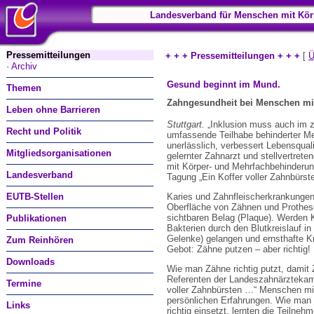
Landesverband für Menschen mit Kör
Pressemitteilungen
+ + + Pressemitteilungen + + +
[
Ü
· Archiv
Gesund beginnt im Mund.
Themen
Zahngesundheit bei Menschen mi
Leben ohne Barrieren
Stuttgart.
„Inklusion muss auch im z
Recht und Politik
umfassende Teilhabe behinderter Me
unerlässlich, verbessert Lebensquali
Mitgliedsorganisationen
gelernter Zahnarzt und stellvertre
mit Körper- und Mehrfachbehinderu
Landesverband
Tagung „Ein Koffer voller Zahnbürste
EUTB-Stellen
Karies und Zahnfleischerkrankungen 
Oberfläche von Zähnen und Prothese
sichtbaren Belag (Plaque). Werden K
Publikationen
Bakterien durch den Blutkreislauf i
Gelenke) gelangen und ernsthafte K
Zum Reinhören
Gebot: Zähne putzen – aber richtig
Downloads
Wie man Zähne richtig putzt, damit
Referenten der Landeszahnärztekam
Termine
voller Zahnbürsten …“ Menschen mit
persönlichen Erfahrungen. Wie man Z
Links
richtig einsetzt, lernten die Teilneh