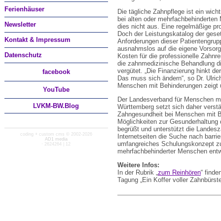
Ferienhäuser
Die tägliche Zahnpflege ist ein wich
bei alten oder mehrfachbehinderten 
Newsletter
dies nicht aus. Eine regelmäßige pro
Doch der Leistungskatalog der gese
Kontakt & Impressum
Anforderungen dieser Patientengrupp
ausnahmslos auf die eigene Vorsorg
Datenschutz
Kosten für die professionelle Zahnr
die zahnmedizinische Behandlung di
vergütet. „Die Finanzierung hinkt de
facebook
Das muss sich ändern“, so Dr. Ulric
Menschen mit Behinderungen zeigt 
You
Tube
Der Landesverband für Menschen mi
LVKM-BW.Blog
Württemberg setzt sich daher verstä
Zahngesundheit bei Menschen mit B
Möglichkeiten zur Gesunderhaltung 
begrüßt und unterstützt die Landes
coding + custom cms © 2002-2026
Internetseiten die Suche nach barrie
AD1 media
umfangreiches Schulungskonzept zu
· 2624264 | 12
mehrfachbehinderter Menschen entwi
Weitere Infos:
In der Rubrik „
zum Reinhören
“ finde
Tagung „Ein Koffer voller Zahnbürste