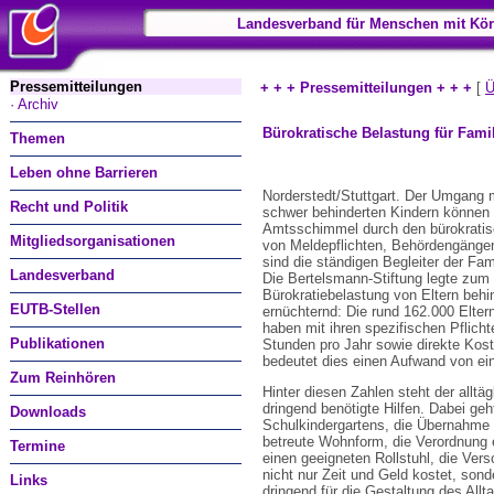
Landesverband für Menschen mit Kör
Pressemitteilungen
+ + + Pressemitteilungen + + +
[
Ü
· Archiv
Bürokratische Belastung für Fami
Themen
Leben ohne Barrieren
Norderstedt/Stuttgart. Der Umgang m
Recht und Politik
schwer behinderten Kindern können 
Amtsschimmel durch den bürokratisc
Mitgliedsorganisationen
von Meldepflichten, Behördengängen
sind die ständigen Begleiter der Fam
Landesverband
Die Bertelsmann-Stiftung legte zum J
Bürokratiebelastung von Eltern behin
EUTB-Stellen
ernüchternd: Die rund 162.000 Eltern
haben mit ihren spezifischen Pflich
Publikationen
Stunden pro Jahr sowie direkte Kos
bedeutet dies einen Aufwand von ei
Zum Reinhören
Hinter diesen Zahlen steht der alltä
dringend benötigte Hilfen. Dabei g
Downloads
Schulkindergartens, die Übernahme 
betreute Wohnform, die Verordnung 
Termine
einen geeigneten Rollstuhl, die Vers
nicht nur Zeit und Geld kostet, sond
Links
dringend für die Gestaltung des Allta