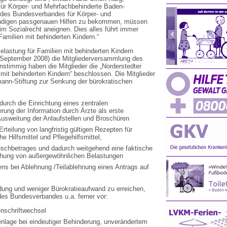
ür Körper- und Mehrfachbehinderte Baden-
 des Bundesverbandes für Körper- und
endigen passgenauen Hilfen zu bekommen, müssen
im Sozialrecht aneignen. Dies alles führt immer
Familien mit behinderten Kindern.“
lastung für Familien mit behinderten Kindern
September 2008) die Mitgliederversammlung des
stimmig haben die Mitglieder die „Norderstedter
 mit behinderten Kindern“ beschlossen. Die Mitglieder
mann-Stiftung zur Senkung der bürokratischen
durch die Einrichtung eines zentralen
rung der Information durch Ärzte als erste
usweitung der Anlaufstellen und Broschüren
eilung von langfristig gültigen Rezepten für
e Hilfsmittel und Pflegehilfsmittel,
schbetrages und dadurch weitgehend eine faktische
hung von außergewöhnlichen Belastungen
s bei Ablehnung /Teilablehnung eines Antrags auf
ung und weniger Bürokratieaufwand zu erreichen,
des Bundesverbandes u.a. ferner vor:
nschriftwechsel
nlage bei eindeutiger Behinderung, unverändertem