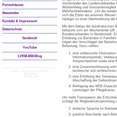
Vorsitzender des Landesverbandes f
Ferienhäuser
Württemberg und Vorstandsmitglied
Mehrfachbehinderte. „Um die notw
Newsletter
sich die Eltern ein enormes Wissen 
häufiger zu einer Überforderung der 
Kontakt & Impressum
Mit dem Abbau der bürokratischen Be
Datenschutz
befasste sich am Wochenende (28. 
Bundesverbandes in Norderstedt. Ein
facebook
Erklärung zur Bürokratie in Familien
folgen den Vorschlägen der Bertels
Belastung. Dazu zählen:
You
Tube
eine verbesserte Information 
LVKM-BW.Blog
Informationsportals, Verbesse
Ansprechpartner sowie eine A
eine Zusammenfassung und Ert
technische und nichttechnisch
coding + custom cms © 2002-2026
AD1 media
eine Erhöhung des Steuerpau
· 2622192 | 19
Abschaffung der Geltendmac
Beifügung des MDK-Gutachten
Leistungen der Pflegekasse
Um mehr Transparenz der Entscheid
schlägt die Mitgliederversammlung 
einfache Sprache im Behörde
positive Bescheide nach Akte