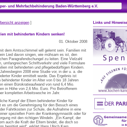
per- und Mehrfachbehinderung Baden-Württemberg e.V.
bersicht anzeigen
]
Links und Hinweis
lien mit behinderten Kindern senken!
01. Oktober 2008
it dem Amtsschimmel will gelernt sein. Familien mit
ein Lied davon singen, wie mühsam es ist, den
hen Paragrafendschungel zu leiten. Eine Vielzahl
, umfangreichen Schriftverkehr und viele Formulare
ilien mit behinderten und pflegebedürftigen Kindern.
ahresbeginn 2008 eine Studie vor, in der u. a. die
derter Kinder ermittelt wurde. Das Ergebnis ist
 behinderter Kinder im Alter von 0 bis 18 Jahren
ten einen Bürokratieaufwand von rund 6,4 Mio.
ten in Höhe von 2,6 Mio. Euro. Pro Betroffenem
ner kompletten Arbeitswoche im Jahr.
gliche Kampf der Eltern behinderter Kinder für
eht es um die Genehmigung für den Besuch eines
der Fahrtkosten zur Schule, die Aufnahme in eine
einer speziellen Form der Krankengymnastik oder für
orgung mit den richtigen Windeln. „Ein Kampf, der
ern auch die Kraft der Eltern bindet, die doch so
gs benötigt wird“, erklärt Hans Ulrich Karg,