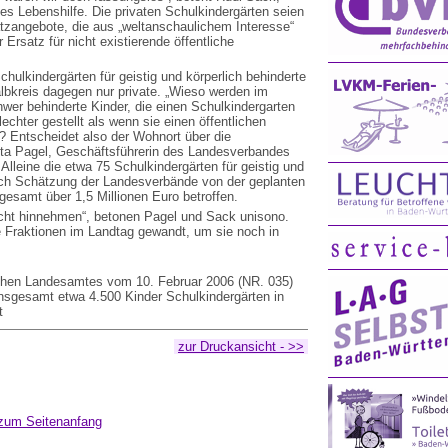
s Lebenshilfe. Die privaten Schulkindergärten seien
tzangebote, die aus „weltanschaulichem Interesse“
 Ersatz für nicht existierende öffentliche
Schulkindergärten für geistig und körperlich behinderte
lbkreis dagegen nur private. „Wieso werden im
wer behinderte Kinder, die einen Schulkindergarten
echter gestellt als wenn sie einen öffentlichen
 Entscheidet also der Wohnort über die
utta Pagel, Geschäftsführerin des Landesverbandes
Alleine die etwa 75 Schulkindergärten für geistig und
nach Schätzung der Landesverbände von der geplanten
esamt über 1,5 Millionen Euro betroffen.
icht hinnehmen“, betonen Pagel und Sack unisono.
e Fraktionen im Landtag gewandt, um sie noch in
schen Landesamtes vom 10. Februar 2006 (NR. 035)
nsgesamt etwa 4.500 Kinder Schulkindergärten in
t
zur Druckansicht - >>
zum Seitenanfang