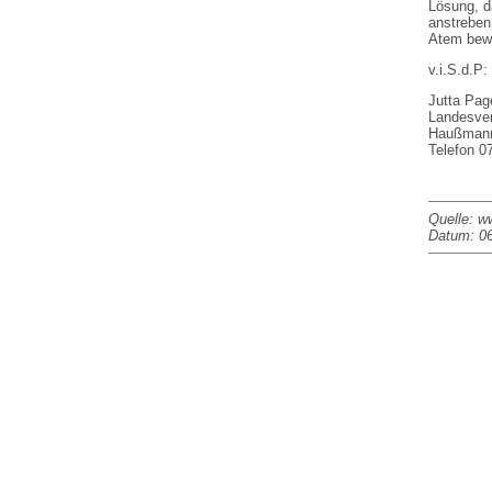
Lösung, d
anstreben
Atem bew
v.i.S.d.P:
Jutta Page
Landesver
Haußmanns
Telefon 0
Quelle: w
Datum: 06