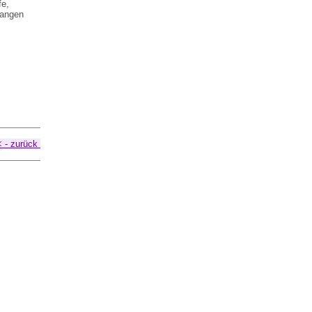
fe,
langen
 - zurück