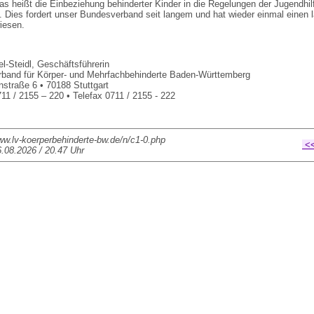
as heißt die Einbeziehung behinderter Kinder in die Regelungen der Jugendhil
. Dies fordert unser Bundesverband seit langem und hat wieder einmal einen 
iesen.
l-Steidl, Geschäftsführerin
band für Körper- und Mehrfachbehinderte Baden-Württemberg
traße 6 • 70188 Stuttgart
711 / 2155 – 220 • Telefax 0711 / 2155 - 222
ww.lv-koerperbehinderte-bw.de/n/c1-0.php
<<
.08.2026 / 20.47 Uhr