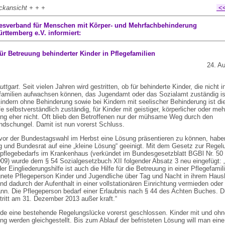
ckansicht + + +
<<
esverband für Menschen mit Körper- und Mehrfachbehinderung
ttemberg e.V. informiert:
für Betreuung behinderter Kinder in Pflegefamilien
24. Au
tuttgart.
Seit vielen Jahren wird gestritten, ob für behinderte Kinder, die nicht i
familien aufwachsen können, das Jugendamt oder das Sozialamt zuständig is
 Kindern ohne Behinderung sowie bei Kindern mit seelischer Behinderung ist di
e selbstverständlich zuständig, für Kinder mit geistiger, körperlicher oder me
ng eher nicht. Oft blieb den Betroffenen nur der mühsame Weg durch den
ndschungel. Damit ist nun vorerst Schluss.
or der Bundestagswahl im Herbst eine Lösung präsentieren zu können, habe
 und Bundesrat auf eine „kleine Lösung“ geeinigt. Mit dem Gesetz zur Regel
pflegebedarfs im Krankenhaus (verkündet im Bundesgesetzblatt BGBl Nr. 50
09) wurde dem § 54 Sozialgesetzbuch XII folgender Absatz 3 neu eingefügt: 
er Eingliederungshilfe ist auch die Hilfe für die Betreuung in einer Pflegefamil
gnete Pflegeperson Kinder und Jugendliche über Tag und Nacht in ihrem Haus
und dadurch der Aufenthalt in einer vollstationären Einrichtung vermieden oder
nn. Die Pflegeperson bedarf einer Erlaubnis nach § 44 des Achten Buches. D
tritt am 31. Dezember 2013 außer kraft.“
de eine bestehende Regelungslücke vorerst geschlossen. Kinder mit und ohn
ng werden gleichgestellt. Bis zum Ablauf der befristeten Lösung will man eine