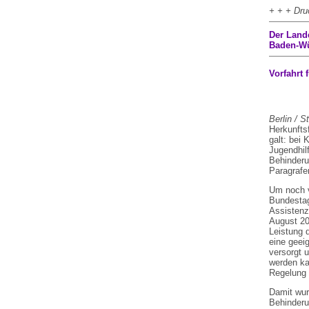
+ + + Dru
Der Land
Baden-Wür
Vorfahrt 
Berlin / S
Herkunfts
galt: bei
Jugendhilf
Behinderu
Paragrafe
Um noch v
Bundestag
Assistenz
August 20
Leistung d
eine geei
versorgt 
werden ka
Regelung 
Damit wur
Behinderu