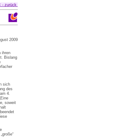
 - zurück
gust 2009
n ihren
t. Bislang
e
hrfacher
n sich
ung des
 am 4.
„Eine
ie, soweit
halt
 beendet
iese
e
 „große“